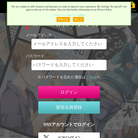
Comike Web Catalog
We use cookies to offer features and measure accesses to improve your experience. By clicking “Accept all” you
agree to the use of all cookies. You can find further information in our Privacy Policy.
プライバシーポリシーを見る
同意する
閉じる
Circle.msアカウントでログイン
メールアドレス
パスワード
※パスワードを忘れた場合は
こちら
へ
新規会員登録
SNSアカウントでログイン